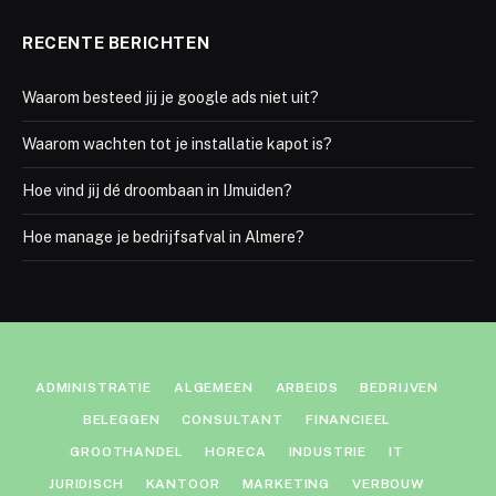
RECENTE BERICHTEN
Waarom besteed jij je google ads niet uit?
Waarom wachten tot je installatie kapot is?
Hoe vind jij dé droombaan in IJmuiden?
Hoe manage je bedrijfsafval in Almere?
ADMINISTRATIE
ALGEMEEN
ARBEIDS
BEDRIJVEN
BELEGGEN
CONSULTANT
FINANCIEEL
GROOTHANDEL
HORECA
INDUSTRIE
IT
JURIDISCH
KANTOOR
MARKETING
VERBOUW