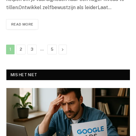
tillen.Ontwikkel zelfbewustzijn als leiderLaat…
READ MORE
…
Next
1
2
3
5
MIS HET NIET