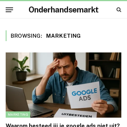
Onderhandsemarkt
BROWSING:
MARKETING
MARKETING
Waarom besteed jij je google ads niet uit?