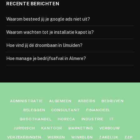
RECENTE BERICHTEN
Waarom besteed jij je google ads niet uit?
Waarom wachten tot je installatie kapot is?
Hoe vind jij dé droombaan in IJmuiden?
Hoe manage je bedrijfsafval in Almere?
ADMINISTRATIE
ALGEMEEN
ARBEIDS
BEDRIJVEN
BELEGGEN
CONSULTANT
FINANCIEEL
GROOTHANDEL
HORECA
INDUSTRIE
IT
JURIDISCH
KANTOOR
MARKETING
VERBOUW
VERZEKERINGEN
WERKEN
WINKELEN
ZAKELIJK
ZZP