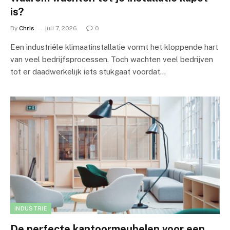
is?
By
Chris
juli 7, 2026
0
Een industriële klimaatinstallatie vormt het kloppende hart
van veel bedrijfsprocessen. Toch wachten veel bedrijven
tot er daadwerkelijk iets stukgaat voordat…
INDUSTRIE
De perfecte kantoormeubelen voor een