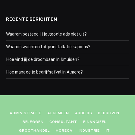
RECENTE BERICHTEN
Waarom besteed jij je google ads niet uit?
Waarom wachten tot je installatie kapot is?
Hoe vind jij dé droombaan in IJmuiden?
Hoe manage je bedrijfsafval in Almere?
ADMINISTRATIE
ALGEMEEN
ARBEIDS
BEDRIJVEN
BELEGGEN
CONSULTANT
FINANCIEEL
GROOTHANDEL
HORECA
INDUSTRIE
IT