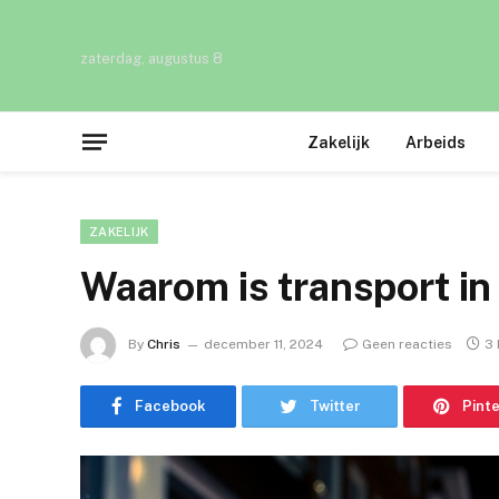
zaterdag, augustus 8
Zakelijk
Arbeids
ZAKELIJK
Waarom is transport i
By
Chris
december 11, 2024
Geen reacties
3 
Facebook
Twitter
Pint