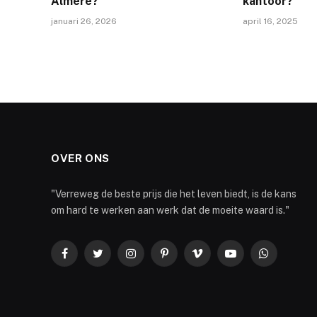
Almere?
kantoor?
januari 26, 2026
april 16, 2025
OVER ONS
"Verreweg de beste prijs die het leven biedt, is de kans
om hard te werken aan werk dat de moeite waard is."
Facebook
Twitter
Instagram
Pinterest
Vimeo
YouTube
WhatsApp