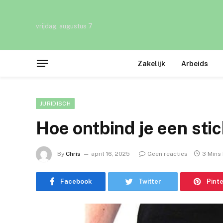
vrijdag, augustus 7
Zakelijk
Arbeids
JURIDISCH
Hoe ontbind je een sti
By
Chris
april 16, 2025
Geen reacties
3 Mins
Facebook
Twitter
Pint