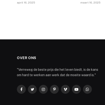
april 16, 2025
maart 16, 2025
OVER ONS
"Verreweg de beste prijs die het leven biedt, is de kans
om hard te werken aan werk dat de moeite waard is."
Facebook
Twitter
Instagram
Pinterest
Vimeo
YouTube
WhatsApp