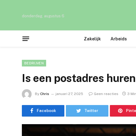
donderdag, augustus 6
Zakelijk
Arbeids
BEDRIJVEN
Is een postadres huren 
By
Chris
januari 27, 2025
Geen reacties
3 Mi
Facebook
Twitter
Pint