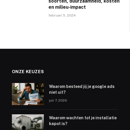
soorten, duurzaamheid, kosten
en milieu-impact
februari 5, 2024
ONZE KEUZES
Waarom besteed jij je google ads
niet uit?
juli 7, 2026
Waarom wachten tot je installatie
kapot is?