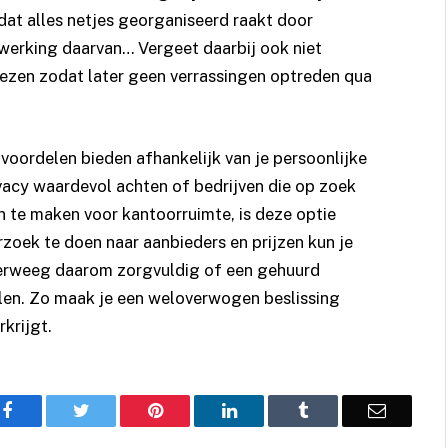
dat alles netjes georganiseerd raakt door
erking daarvan… Vergeet daarbij ook niet
ezen zodat later geen verrassingen optreden qua
voordelen bieden afhankelijk van je persoonlijke
ivacy waardevol achten of bedrijven die op zoek
n te maken voor kantoorruimte, is deze optie
oek te doen naar aanbieders en prijzen kun je
verweeg daarom zorgvuldig of een gehuurd
elen. Zo maak je een weloverwogen beslissing
krijgt.
Facebook
Twitter
Pinterest
LinkedIn
Tumblr
Email