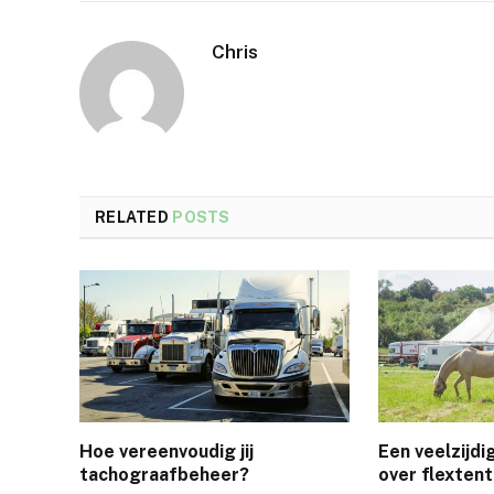
Chris
RELATED
POSTS
Hoe vereenvoudig jij
Een veelzijdi
tachograafbeheer?
over flexten