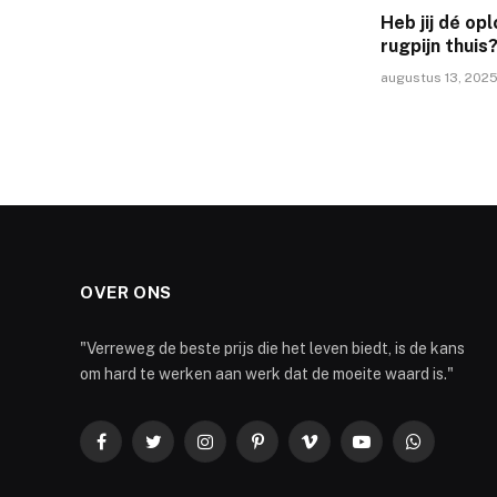
Heb jij dé op
rugpijn thuis
augustus 13, 202
OVER ONS
"Verreweg de beste prijs die het leven biedt, is de kans
om hard te werken aan werk dat de moeite waard is."
Facebook
Twitter
Instagram
Pinterest
Vimeo
YouTube
WhatsApp