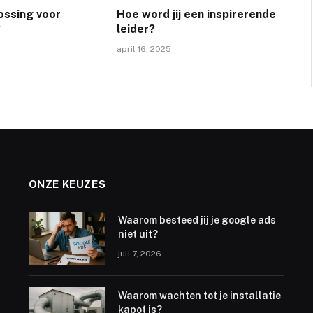
lossing voor
Hoe word jij een inspirerende
?
leider?
5
april 16, 2025
ONZE KEUZES
Waarom besteed jij je google ads
niet uit?
juli 7, 2026
Waarom wachten tot je installatie
kapot is?