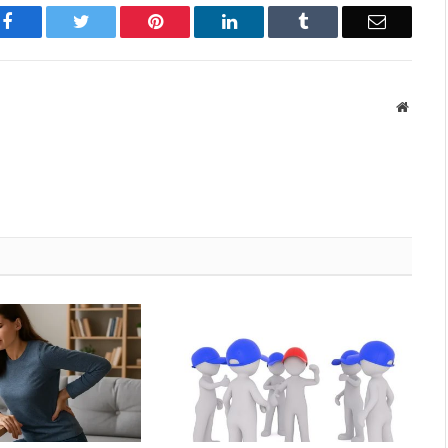
Facebook
Twitter
Pinterest
LinkedIn
Tumblr
Email
Websit