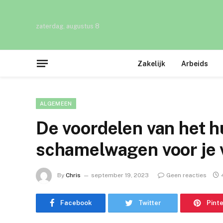
zaterdag, augustus 8
Zakelijk
Arbeids
ALGEMEEN
De voordelen van het h
schamelwagen voor je 
By
Chris
september 19, 2023
Geen reacties
Facebook
Twitter
Pint